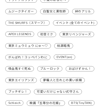
ムジークタイガー
白聖女と黒牧師
絆のアリル
THE SMURFS（スマーフ）
イベント (全てのイベント)
APEX LEGENDS
初音ミク
東京リベンジャーズ
東京ミュウミュウ にゅ〜♡
桃源暗鬼
EVENT(en)
がんばれ！コッペパンわに
吸血鬼すぐ死ぬ
ブルーロック
おばけずかん！
東京エイリアンズ
夢職人と忘れじの黒い妖精
ブッチギレ！
可愛いだけじゃない式守さん
Schleich
BTS(TinyTAN)
映画『五等分の花嫁』