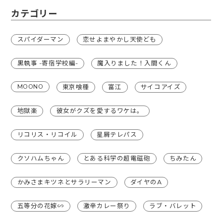
カテゴリー
スパイダーマン
恋せよまやかし天使ども
黒執事 -寄宿学校編-
魔入りました！入間くん
MOONO
東京喰種
富江
サイコアイズ
地獄楽
彼女がクズを愛するワケは。
リコリス・リコイル
星屑テレパス
クソハムちゃん
とある科学の超電磁砲
ちみたん
かみさまキツネとサラリーマン
ダイヤのA
五等分の花嫁∽
激辛カレー祭り
ラブ・バレット