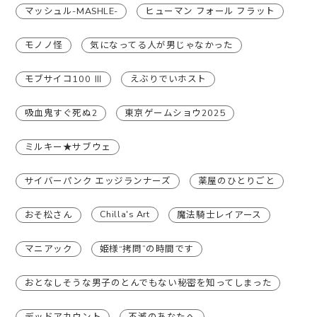
マッシュル-MASHLE-
ヒューマン フォール フラット
モノノ怪
気になってる人が男じゃなかった
モブサイコ100 Ⅲ
えぶりでいホスト
吸血鬼すぐ死ぬ2
東京ゲームショウ2025
ミルキー★サブウェ
サイバーパンク エッジランナーズ
薬屋のひとりごと
Chilla's Art
おそ松さん
魔法騎士レイアース
マニアック
姫様“拷問”の時間です
おとなしそうな男子のとんでもない秘密を知ってしまった
デッドアカウント
不滅のあなたへ