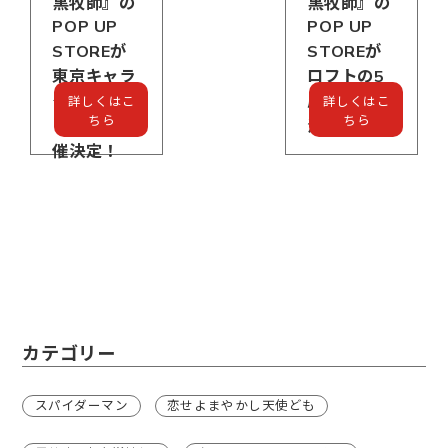
黒牧師』の
黒牧師』の
POP UP
POP UP
STOREが
STOREが
東京キャラ
ロフトの5
クタースト
店舗で開催
詳しくはこ
詳しくはこ
ちら
ちら
リートで開
決定！
催決定！
カテゴリー
スパイダーマン
恋せよまやかし天使ども