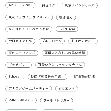
APEX LEGENDS
初音ミク
東京リベンジャーズ
東京ミュウミュウ にゅ〜♡
桃源暗鬼
EVENT(en)
がんばれ！コッペパンわに
吸血鬼すぐ死ぬ
ブルーロック
おばけずかん！
東京エイリアンズ
夢職人と忘れじの黒い妖精
ブッチギレ！
可愛いだけじゃない式守さん
Schleich
BTS(TinyTAN)
映画『五等分の花嫁』
アナログゲームパーティー
オリエント
WIND BREAKER
ワールドトリガー