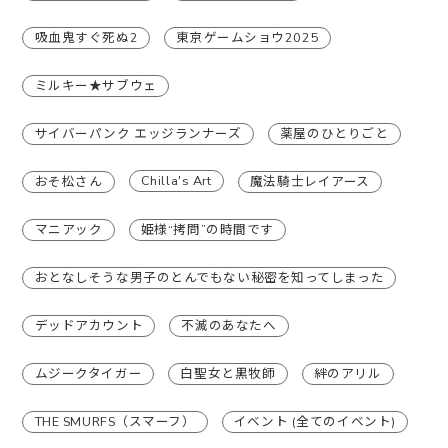
吸血鬼すぐ死ぬ2
東京ゲームショウ2025
ミルキー★サブウェ
サイバーパンク エッジランナーズ
薬屋のひとりごと
Chilla's Art
おそ松さん
魔法騎士レイアース
マニアック
姫様“拷問”の時間です
おとなしそうな男子のとんでもない秘密を知ってしまった
デッドアカウント
不滅のあなたへ
ムジークタイガー
白聖女と黒牧師
絆のアリル
THE SMURFS（スマーフ）
イベント (全てのイベント)