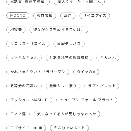
黒執事 -寄宿学校編-
魔入りました！入間くん
MOONO
東京喰種
富江
サイコアイズ
地獄楽
彼女がクズを愛するワケは。
リコリス・リコイル
星屑テレパス
クソハムちゃん
とある科学の超電磁砲
ちみたん
かみさまキツネとサラリーマン
ダイヤのA
五等分の花嫁∽
激辛カレー祭り
ラブ・バレット
マッシュル-MASHLE-
ヒューマン フォール フラット
モノノ怪
気になってる人が男じゃなかった
モブサイコ100 Ⅲ
えぶりでいホスト