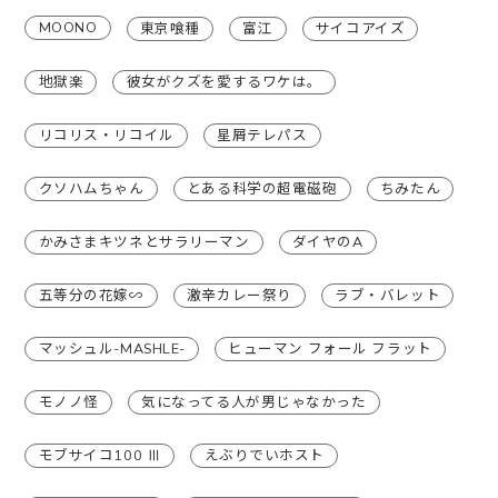
MOONO
東京喰種
富江
サイコアイズ
地獄楽
彼女がクズを愛するワケは。
リコリス・リコイル
星屑テレパス
クソハムちゃん
とある科学の超電磁砲
ちみたん
かみさまキツネとサラリーマン
ダイヤのA
五等分の花嫁∽
激辛カレー祭り
ラブ・バレット
マッシュル-MASHLE-
ヒューマン フォール フラット
モノノ怪
気になってる人が男じゃなかった
モブサイコ100 Ⅲ
えぶりでいホスト