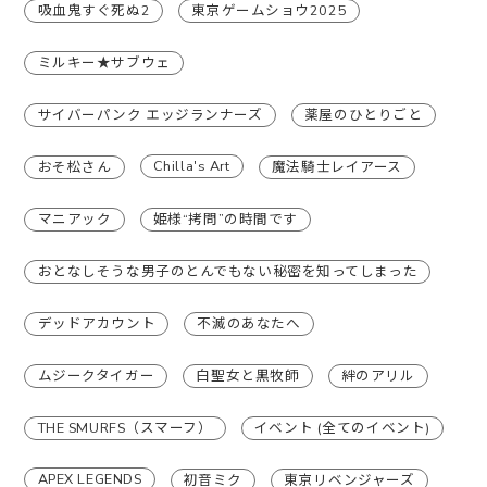
吸血鬼すぐ死ぬ2
東京ゲームショウ2025
ミルキー★サブウェ
サイバーパンク エッジランナーズ
薬屋のひとりごと
Chilla's Art
おそ松さん
魔法騎士レイアース
マニアック
姫様“拷問”の時間です
おとなしそうな男子のとんでもない秘密を知ってしまった
デッドアカウント
不滅のあなたへ
ムジークタイガー
白聖女と黒牧師
絆のアリル
THE SMURFS（スマーフ）
イベント (全てのイベント)
APEX LEGENDS
初音ミク
東京リベンジャーズ