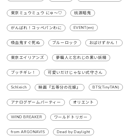
東京ミュウミュウ にゅ〜♡
桃源暗鬼
EVENT(en)
がんばれ！コッペパンわに
吸血鬼すぐ死ぬ
ブルーロック
おばけずかん！
東京エイリアンズ
夢職人と忘れじの黒い妖精
ブッチギレ！
可愛いだけじゃない式守さん
Schleich
BTS(TinyTAN)
映画『五等分の花嫁』
アナログゲームパーティー
オリエント
WIND BREAKER
ワールドトリガー
from ARGONAVIS
Dead by Daylight