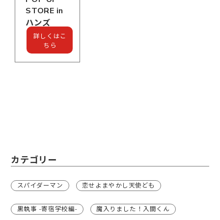
STORE in
ハンズ
詳しくはこ
ちら
カテゴリー
スパイダーマン
恋せよまやかし天使ども
黒執事 -寄宿学校編-
魔入りました！入間くん