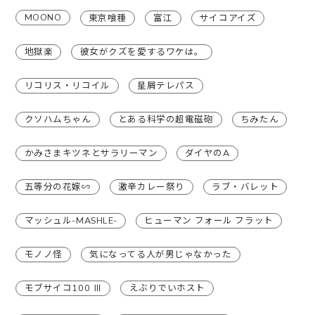
MOONO
東京喰種
富江
サイコアイズ
地獄楽
彼女がクズを愛するワケは。
リコリス・リコイル
星屑テレパス
クソハムちゃん
とある科学の超電磁砲
ちみたん
かみさまキツネとサラリーマン
ダイヤのA
五等分の花嫁∽
激辛カレー祭り
ラブ・バレット
マッシュル-MASHLE-
ヒューマン フォール フラット
モノノ怪
気になってる人が男じゃなかった
モブサイコ100 Ⅲ
えぶりでいホスト