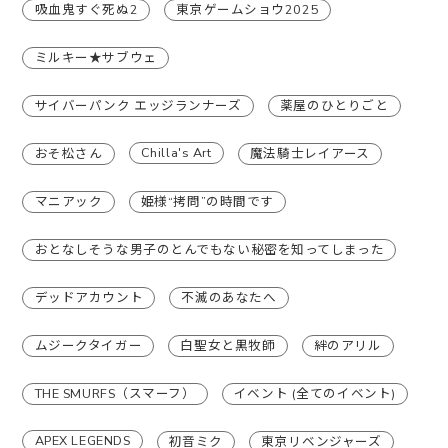
吸血鬼すぐ死ぬ2
東京ゲームショウ2025
ミルキー★サブウェ
サイバーパンク エッジランナーズ
薬屋のひとりごと
Chilla's Art
おそ松さん
魔法騎士レイアース
マニアック
姫様“拷問”の時間です
おとなしそうな男子のとんでもない秘密を知ってしまった
デッドアカウント
不滅のあなたへ
ムジークタイガー
白聖女と黒牧師
絆のアリル
THE SMURFS（スマーフ）
イベント (全てのイベント)
APEX LEGENDS
初音ミク
東京リベンジャーズ