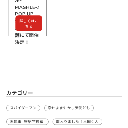
ル-
MASHLE-』
POP UP
STOREを
詳しくはこ
ちら
ハンズ５店
舗にて開催
決定！
カテゴリー
スパイダーマン
恋せよまやかし天使ども
黒執事 -寄宿学校編-
魔入りました！入間くん