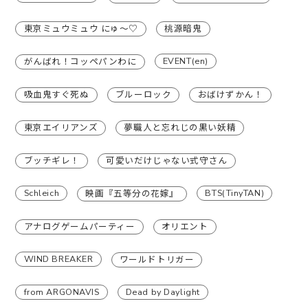
東京ミュウミュウ にゅ〜♡
桃源暗鬼
EVENT(en)
がんばれ！コッペパンわに
吸血鬼すぐ死ぬ
ブルーロック
おばけずかん！
東京エイリアンズ
夢職人と忘れじの黒い妖精
ブッチギレ！
可愛いだけじゃない式守さん
Schleich
BTS(TinyTAN)
映画『五等分の花嫁』
アナログゲームパーティー
オリエント
WIND BREAKER
ワールドトリガー
from ARGONAVIS
Dead by Daylight