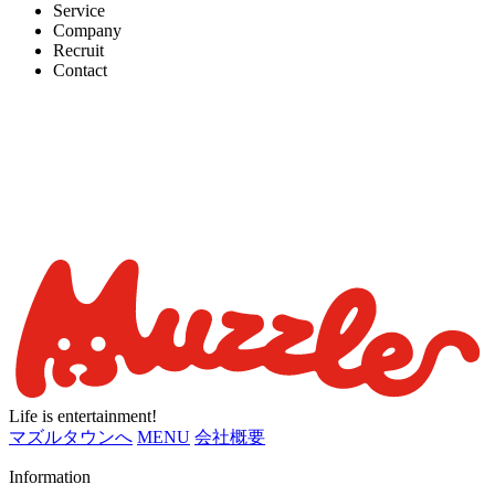
Service
Company
Recruit
Contact
Life is entertainment!
マズルタウンへ
MENU
会社概要
Information