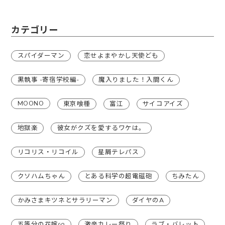
カテゴリー
スパイダーマン
恋せよまやかし天使ども
黒執事 -寄宿学校編-
魔入りました！入間くん
MOONO
東京喰種
富江
サイコアイズ
地獄楽
彼女がクズを愛するワケは。
リコリス・リコイル
星屑テレパス
クソハムちゃん
とある科学の超電磁砲
ちみたん
かみさまキツネとサラリーマン
ダイヤのA
五等分の花嫁∽
激辛カレー祭り
ラブ・バレット