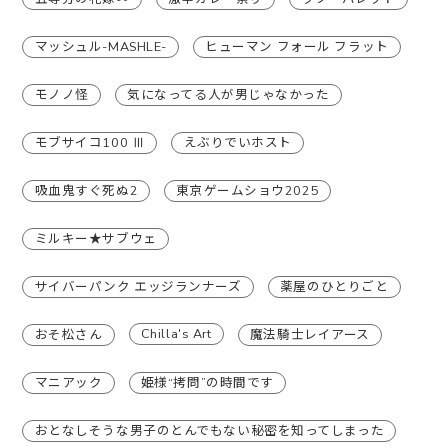
マッシュル-MASHLE-
ヒューマン フォール フラット
モノノ怪
気になってる人が男じゃなかった
モブサイコ100 Ⅲ
えぶりでいホスト
吸血鬼すぐ死ぬ2
東京ゲームショウ2025
ミルキー★サブウェ
サイバーパンク エッジランナーズ
薬屋のひとりごと
Chilla's Art
おそ松さん
魔法騎士レイアース
マニアック
姫様“拷問”の時間です
おとなしそうな男子のとんでもない秘密を知ってしまった