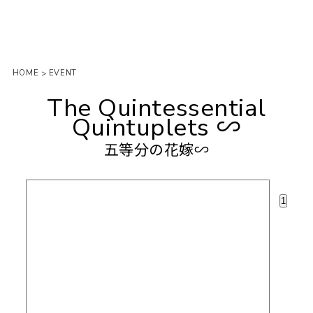
HOME
EVENT
>
The Quintessential
Quintuplets ∽
五等分の花嫁∽
1