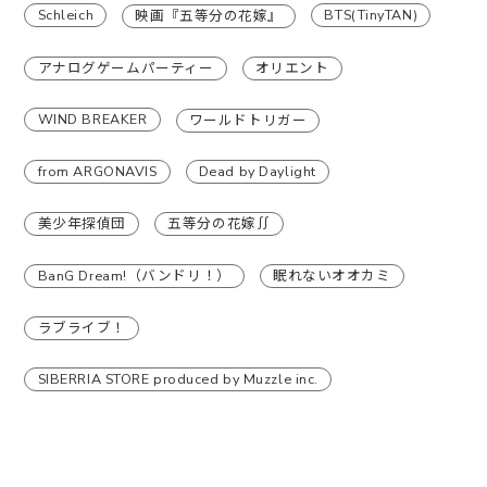
Schleich
BTS(TinyTAN)
映画『五等分の花嫁』
アナログゲームパーティー
オリエント
WIND BREAKER
ワールドトリガー
from ARGONAVIS
Dead by Daylight
美少年探偵団
五等分の花嫁∬
BanG Dream!（バンドリ！）
眠れないオオカミ
ラブライブ！
SIBERRIA STORE produced by Muzzle inc.