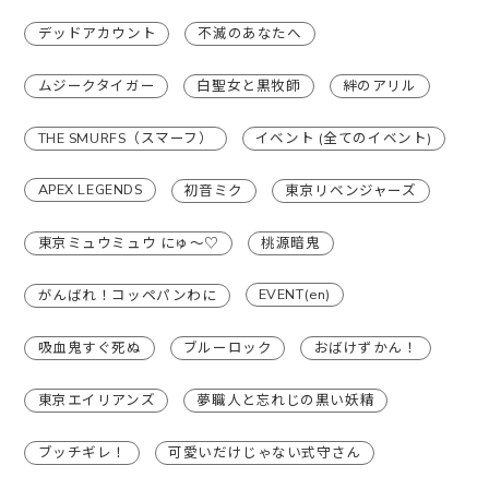
デッドアカウント
不滅のあなたへ
ムジークタイガー
白聖女と黒牧師
絆のアリル
THE SMURFS（スマーフ）
イベント (全てのイベント)
APEX LEGENDS
初音ミク
東京リベンジャーズ
東京ミュウミュウ にゅ〜♡
桃源暗鬼
EVENT(en)
がんばれ！コッペパンわに
吸血鬼すぐ死ぬ
ブルーロック
おばけずかん！
東京エイリアンズ
夢職人と忘れじの黒い妖精
ブッチギレ！
可愛いだけじゃない式守さん