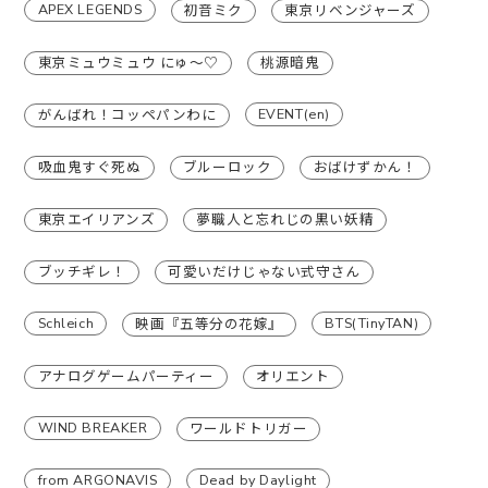
APEX LEGENDS
初音ミク
東京リベンジャーズ
東京ミュウミュウ にゅ〜♡
桃源暗鬼
EVENT(en)
がんばれ！コッペパンわに
吸血鬼すぐ死ぬ
ブルーロック
おばけずかん！
東京エイリアンズ
夢職人と忘れじの黒い妖精
ブッチギレ！
可愛いだけじゃない式守さん
Schleich
BTS(TinyTAN)
映画『五等分の花嫁』
アナログゲームパーティー
オリエント
WIND BREAKER
ワールドトリガー
from ARGONAVIS
Dead by Daylight