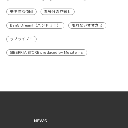
美少年探偵団
五等分の花嫁∬
BanG Dream!（バンドリ！）
眠れないオオカミ
ラブライブ！
SIBERRIA STORE produced by Muzzle inc.
NEWS