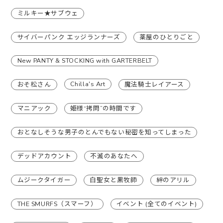
ミルキー★サブウェ
サイバーパンク エッジランナーズ
薬屋のひとりごと
New PANTY & STOCKING with GARTERBELT
Chilla's Art
おそ松さん
魔法騎士レイアース
マニアック
姫様“拷問”の時間です
おとなしそうな男子のとんでもない秘密を知ってしまった
デッドアカウント
不滅のあなたへ
ムジークタイガー
白聖女と黒牧師
絆のアリル
THE SMURFS（スマーフ）
イベント (全てのイベント)