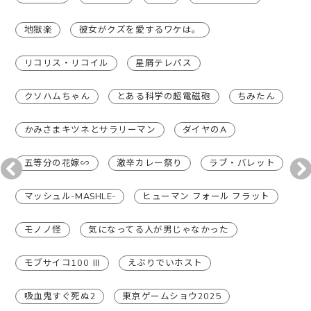
地獄楽
彼女がクズを愛するワケは。
リコリス・リコイル
星屑テレパス
クソハムちゃん
とある科学の超電磁砲
ちみたん
かみさまキツネとサラリーマン
ダイヤのA
五等分の花嫁∽
激辛カレー祭り
ラブ・バレット
マッシュル-MASHLE-
ヒューマン フォール フラット
モノノ怪
気になってる人が男じゃなかった
モブサイコ100 Ⅲ
えぶりでいホスト
吸血鬼すぐ死ぬ2
東京ゲームショウ2025