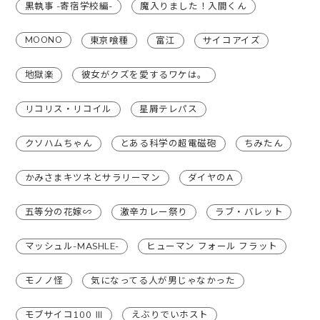
黒執事 -寄宿学校編-
魔入りました！入間くん
MOONO
東京喰種
富江
サイコアイズ
地獄楽
彼女がクズを愛するワケは。
リコリス・リコイル
星屑テレパス
クソハムちゃん
とある科学の超電磁砲
ちみたん
かみさまキツネとサラリーマン
ダイヤのA
五等分の花嫁∽
激辛カレー祭り
ラブ・バレット
マッシュル-MASHLE-
ヒューマン フォール フラット
モノノ怪
気になってる人が男じゃなかった
モブサイコ100 Ⅲ
えぶりでいホスト