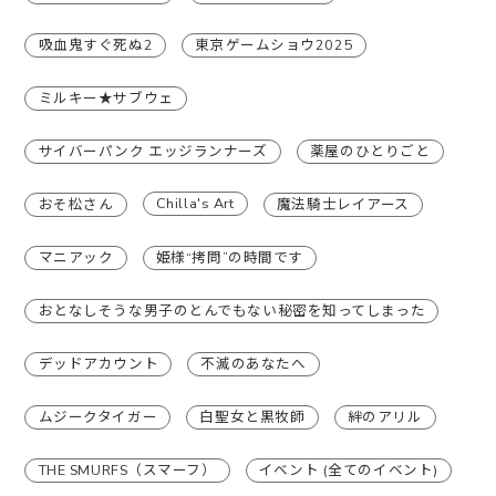
吸血鬼すぐ死ぬ2
東京ゲームショウ2025
ミルキー★サブウェ
サイバーパンク エッジランナーズ
薬屋のひとりごと
Chilla's Art
おそ松さん
魔法騎士レイアース
マニアック
姫様“拷問”の時間です
おとなしそうな男子のとんでもない秘密を知ってしまった
デッドアカウント
不滅のあなたへ
ムジークタイガー
白聖女と黒牧師
絆のアリル
THE SMURFS（スマーフ）
イベント (全てのイベント)