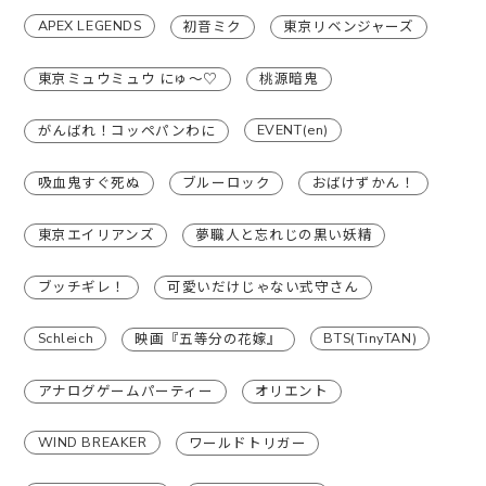
APEX LEGENDS
初音ミク
東京リベンジャーズ
東京ミュウミュウ にゅ〜♡
桃源暗鬼
EVENT(en)
がんばれ！コッペパンわに
吸血鬼すぐ死ぬ
ブルーロック
おばけずかん！
東京エイリアンズ
夢職人と忘れじの黒い妖精
ブッチギレ！
可愛いだけじゃない式守さん
Schleich
BTS(TinyTAN)
映画『五等分の花嫁』
アナログゲームパーティー
オリエント
WIND BREAKER
ワールドトリガー