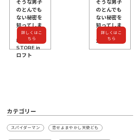
そうな男子
そうな男子
のとんでも
のとんでも
ない秘密を
ない秘密を
知ってしま
知ってしま
った』
った』㏌
詳しくはこ
詳しくはこ
ちら
ちら
POP UP
22カレー
STORE in
ロフト
カテゴリー
スパイダーマン
恋せよまやかし天使ども