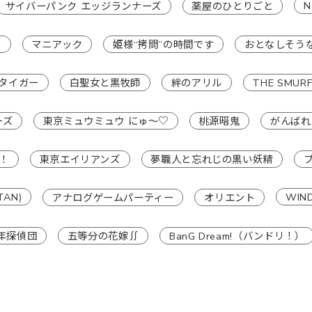
N
サイバーパンク エッジランナーズ
薬屋のひとりごと
ス
マニアック
姫様“拷問”の時間です
おとなしそう
タイガー
白聖女と黒牧師
絆のアリル
THE SMU
ーズ
東京ミュウミュウ にゅ〜♡
桃源暗鬼
がんばれ
！
東京エイリアンズ
夢職人と忘れじの黒い妖精
TAN)
WIND
アナログゲームパーティー
オリエント
年探偵団
五等分の花嫁∬
BanG Dream!（バンドリ！）