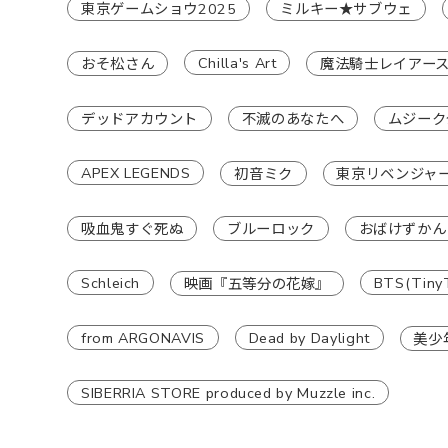
東京ゲームショウ2025
ミルキー★サブウェ
Chilla's Art
おそ松さん
魔法騎士レイアー
デッドアカウント
不滅のあなたへ
ムジーク
APEX LEGENDS
初音ミク
東京リベンジャ
吸血鬼すぐ死ぬ
ブルーロック
おばけずかん
Schleich
BTS(Tiny
映画『五等分の花嫁』
from ARGONAVIS
Dead by Daylight
美少
SIBERRIA STORE produced by Muzzle inc.