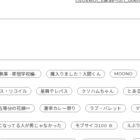
t/schleich_sakae-loft_open
MOONO
執事 -寄宿学校編-
魔入りました！入間くん
ス・リコイル
星屑テレパス
クソハムちゃん
とあ
五等分の花嫁∽
激辛カレー祭り
ラブ・バレット
マ
になってる人が男じゃなかった
モブサイコ100 Ⅲ
えぶ