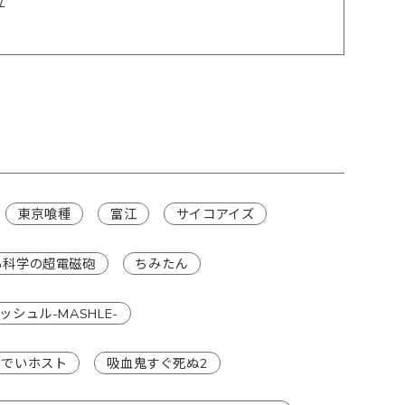
/
東京喰種
富江
サイコアイズ
る科学の超電磁砲
ちみたん
ッシュル-MASHLE-
りでいホスト
吸血鬼すぐ死ぬ2