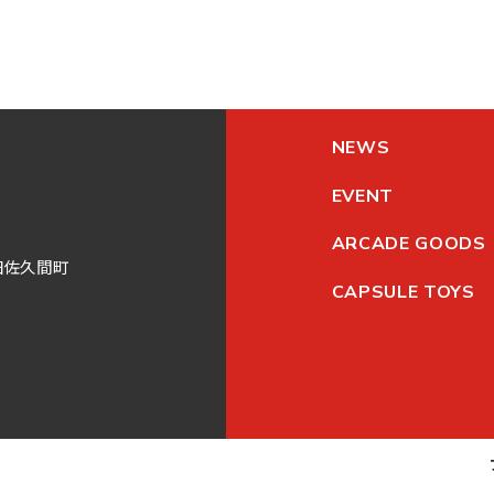
NEWS
EVENT
ARCADE GOODS
田
佐久間町
CAPSULE TOYS