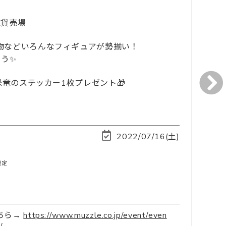
雑貨売場
物などいろんなフィギュアが勢揃い！
よう✨
恐竜のステッカー1枚プレゼント🎁
2022/07/16(土)
示
設定
ちら→
https://www.muzzle.co.jp/event/even