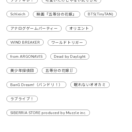
ブッチギレ！
可愛いだけじゃない式守さん
Schleich
BTS(TinyTAN)
映画『五等分の花嫁』
アナログゲームパーティー
オリエント
WIND BREAKER
ワールドトリガー
from ARGONAVIS
Dead by Daylight
美少年探偵団
五等分の花嫁∬
BanG Dream!（バンドリ！）
眠れないオオカミ
ラブライブ！
SIBERRIA STORE produced by Muzzle inc.