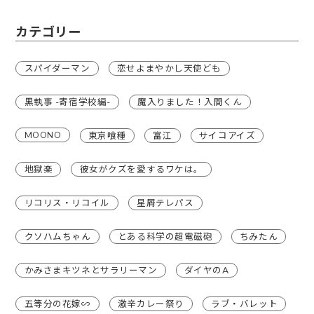
カテゴリー
スパイダーマン
恋せよまやかし天使ども
黒執事 -寄宿学校編-
魔入りました！入間くん
MOONO
東京喰種
富江
サイコアイズ
地獄楽
彼女がクズを愛するワケは。
リコリス・リコイル
星屑テレパス
クソハムちゃん
とある科学の超電磁砲
ちみたん
かみさまキツネとサラリーマン
ダイヤのA
五等分の花嫁∽
激辛カレー祭り
ラブ・バレット