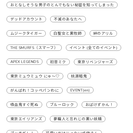
おとなしそうな男子のとんでもない秘密を知ってしまった
デッドアカウント
不滅のあなたへ
ムジークタイガー
白聖女と黒牧師
絆のアリル
THE SMURFS（スマーフ）
イベント (全てのイベント)
APEX LEGENDS
初音ミク
東京リベンジャーズ
東京ミュウミュウ にゅ〜♡
桃源暗鬼
EVENT(en)
がんばれ！コッペパンわに
吸血鬼すぐ死ぬ
ブルーロック
おばけずかん！
東京エイリアンズ
夢職人と忘れじの黒い妖精