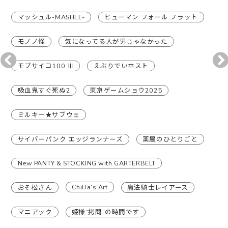
マッシュル-MASHLE-
ヒューマン フォール フラット
モノノ怪
気になってる人が男じゃなかった
モブサイコ100 Ⅲ
えぶりでいホスト
吸血鬼すぐ死ぬ2
東京ゲームショウ2025
ミルキー★サブウェ
サイバーパンク エッジランナーズ
薬屋のひとりごと
New PANTY & STOCKING with GARTERBELT
Chilla's Art
おそ松さん
魔法騎士レイアース
マニアック
姫様“拷問”の時間です