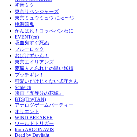
初音ミク
東京リベンジャーズ
東京ミュウミュウ にゅ〜♡
桃源暗鬼
がんばれ！コッペパンわに
EVENT(en)
吸血鬼すぐ死ぬ
ブルーロック
おばけずかん！
東京エイリアンズ
夢職人と忘れじの黒い妖精
ブッチギレ！
可愛いだけじゃない式守さん
Schleich
映画『五等分の花嫁』
BTS(TinyTAN)
アナログゲームパーティー
オリエント
WIND BREAKER
ワールドトリガー
from ARGONAVIS
Dead by Daylight