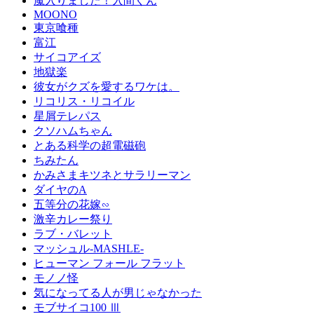
魔入りました！入間くん
MOONO
東京喰種
富江
サイコアイズ
地獄楽
彼女がクズを愛するワケは。
リコリス・リコイル
星屑テレパス
クソハムちゃん
とある科学の超電磁砲
ちみたん
かみさまキツネとサラリーマン
ダイヤのA
五等分の花嫁∽
激辛カレー祭り
ラブ・バレット
マッシュル-MASHLE-
ヒューマン フォール フラット
モノノ怪
気になってる人が男じゃなかった
モブサイコ100 Ⅲ