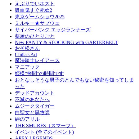
えぶりでいホスト
吸血鬼すぐ死ぬ2
東京ゲームショウ2025
ミルキー★サブウェ
サイバーパンク エッジランナーズ
薬屋のひとりごと
New PANTY & STOCKING with GARTERBELT
おそ松さん
Chilla's Art
魔法騎士レイアース
マニアック
姫様“拷問”の時間です
おとなしそうな男子のとんでもない秘密を知ってしま
った
デッドアカウント
不滅のあなたへ
ムジークタイガー
白聖女と黒牧師
絆のアリル
THE SMURFS（スマーフ）
イベント (全てのイベント)
APEX LEGENDS