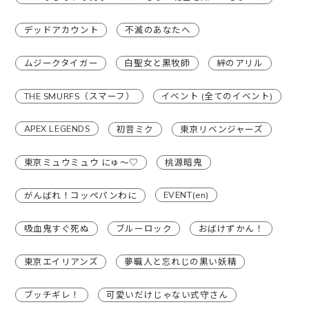
デッドアカウント
不滅のあなたへ
ムジークタイガー
白聖女と黒牧師
絆のアリル
THE SMURFS（スマーフ）
イベント (全てのイベント)
APEX LEGENDS
初音ミク
東京リベンジャーズ
東京ミュウミュウ にゅ〜♡
桃源暗鬼
EVENT(en)
がんばれ！コッペパンわに
吸血鬼すぐ死ぬ
ブルーロック
おばけずかん！
東京エイリアンズ
夢職人と忘れじの黒い妖精
ブッチギレ！
可愛いだけじゃない式守さん