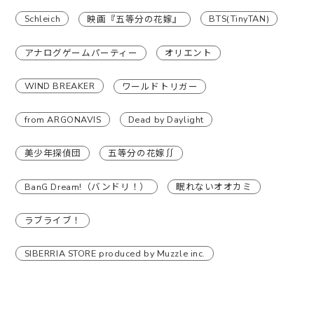
Schleich
BTS(TinyTAN)
映画『五等分の花嫁』
アナログゲームパーティー
オリエント
WIND BREAKER
ワールドトリガー
from ARGONAVIS
Dead by Daylight
美少年探偵団
五等分の花嫁∬
BanG Dream!（バンドリ！）
眠れないオオカミ
ラブライブ！
SIBERRIA STORE produced by Muzzle inc.