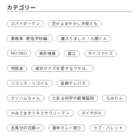
カテゴリー
スパイダーマン
恋せよまやかし天使ども
黒執事 -寄宿学校編-
魔入りました！入間くん
MOONO
東京喰種
富江
サイコアイズ
地獄楽
彼女がクズを愛するワケは。
リコリス・リコイル
星屑テレパス
クソハムちゃん
とある科学の超電磁砲
ちみたん
かみさまキツネとサラリーマン
ダイヤのA
五等分の花嫁∽
激辛カレー祭り
ラブ・バレット