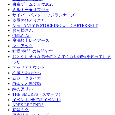
東京ゲームショウ2025
ミルキー★サブウェ
サイバーパンク エッジランナーズ
薬屋のひとりごと
New PANTY & STOCKING with GARTERBELT
おそ松さん
Chilla's Art
魔法騎士レイアース
マニアック
姫様“拷問”の時間です
おとなしそうな男子のとんでもない秘密を知ってしま
った
デッドアカウント
不滅のあなたへ
ムジークタイガー
白聖女と黒牧師
絆のアリル
THE SMURFS（スマーフ）
イベント (全てのイベント)
APEX LEGENDS
初音ミク