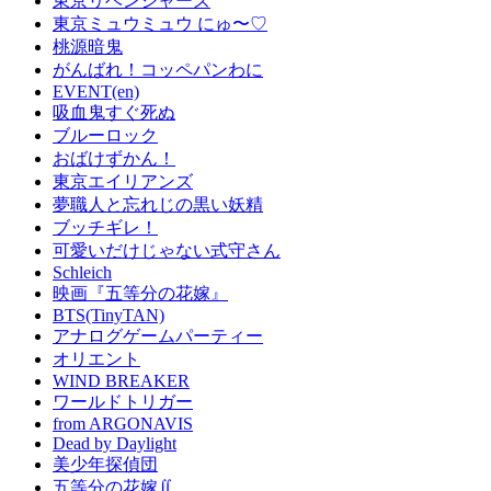
東京リベンジャーズ
東京ミュウミュウ にゅ〜♡
桃源暗鬼
がんばれ！コッペパンわに
EVENT(en)
吸血鬼すぐ死ぬ
ブルーロック
おばけずかん！
東京エイリアンズ
夢職人と忘れじの黒い妖精
ブッチギレ！
可愛いだけじゃない式守さん
Schleich
映画『五等分の花嫁』
BTS(TinyTAN)
アナログゲームパーティー
オリエント
WIND BREAKER
ワールドトリガー
from ARGONAVIS
Dead by Daylight
美少年探偵団
五等分の花嫁∬