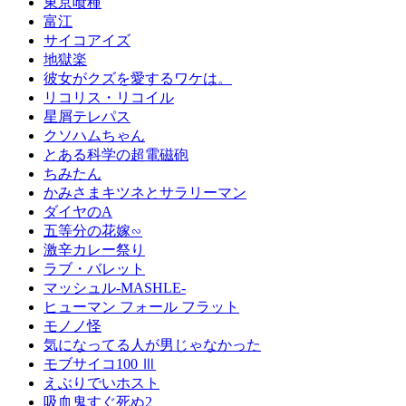
東京喰種
富江
サイコアイズ
地獄楽
彼女がクズを愛するワケは。
リコリス・リコイル
星屑テレパス
クソハムちゃん
とある科学の超電磁砲
ちみたん
かみさまキツネとサラリーマン
ダイヤのA
五等分の花嫁∽
激辛カレー祭り
ラブ・バレット
マッシュル-MASHLE-
ヒューマン フォール フラット
モノノ怪
気になってる人が男じゃなかった
モブサイコ100 Ⅲ
えぶりでいホスト
吸血鬼すぐ死ぬ2