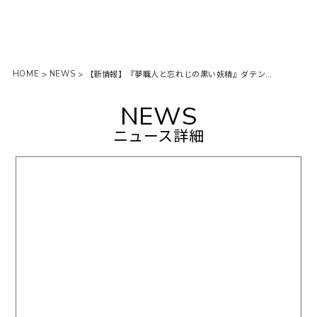
HOME
NEWS
>
>
【新情報】『夢職人と忘れじの黒い妖精』ダテンクエスト記念くじメイト発売決定🎊✨
NEWS
ニュース詳細