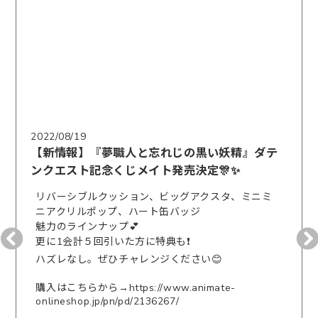
2022/08/19
【新情報】『夢職人と忘れじの黒い妖精』ダテ
ンクエスト記念くじメイト発売決定🎊✨
リバーシブルクッション、ビッグアクスタ、ミニミ
ニアクリルポップ、ハート缶バッジ
魅力のラインナップ💕
更に1会計５回引いた方に特典も❗️
ハズレなし。ぜひチャレンジください😊
購入はこちらから→
https://www.animate-
onlineshop.jp/pn/pd/2136267/