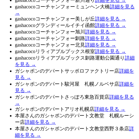
gashacocoコーチャンフォー新川通り
詳細を見る →
gashacocoコーチャンフォーミュンヘン大橋
詳細を見る
→
gashacocoコーチャンフォー美しが丘
詳細を見る →
gashacocoグランディールイチイ函館
詳細を見る →
gashacocoコーチャンフォー旭川
詳細を見る →
gashacocoコーチャンフォー釧路
詳細を見る →
gashacocoコーチャンフォー北見
詳細を見る →
gashacocoリラィアブルブックス根室
詳細を見る →
gashacocoリラィアブルブックス釧路運動公園通り
詳細
を見る →
ガシャポンのデパートサッポロファクトリー店
詳細を
見る →
ガシャポンのデパート駿河屋 札幌ノルベサ店
詳細を
見る →
ガシャポンのデパートさっぽろ東急百貨店
詳細を見る
→
ガシャポンのデパートアリオ札幌店
詳細を見る →
本屋さんのガシャポンのデパート文教堂 札幌ルーシ
ー店
詳細を見る →
本屋さんのガシャポンのデパート文教堂西野３条店
詳
細を見る →