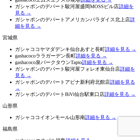
ガシャポンのデパート駿河屋盛岡MOSSビル店
詳細を
見る →
ガシャポンのデパートアメリカンパラダイス北上店
詳
細を見る →
宮城県
ガシャココヤマダデンキ仙台あすと長町
詳細を見る →
gashacocoララガーデン長町
詳細を見る →
gashacoco泉パークタウンTapio
詳細を見る →
ガシャポンのデパート駿河屋フォレオ東仙台店
詳細を
見る →
ガシャポンのデパートアピナ新利府北館店
詳細を見る
→
ガシャポンのデパートBiVi仙台駅東口店
詳細を見る →
山形県
ガシャココイオンモール山形南
詳細を見る →
福島県