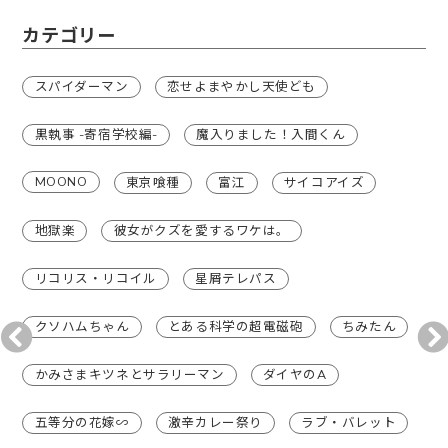
カテゴリー
スパイダーマン
恋せよまやかし天使ども
黒執事 -寄宿学校編-
魔入りました！入間くん
MOONO
東京喰種
富江
サイコアイズ
地獄楽
彼女がクズを愛するワケは。
リコリス・リコイル
星屑テレパス
クソハムちゃん
とある科学の超電磁砲
ちみたん
かみさまキツネとサラリーマン
ダイヤのA
五等分の花嫁∽
激辛カレー祭り
ラブ・バレット