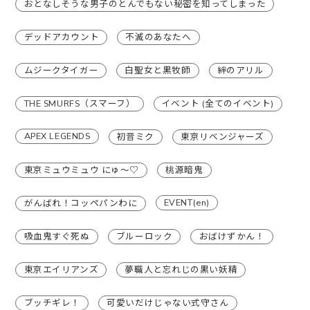
おとなしそうな男子のとんでもない秘密を知ってしまった
デッドアカウント
不滅のあなたへ
ムジークタイガー
白聖女と黒牧師
絆のアリル
THE SMURFS（スマーフ）
イベント (全てのイベント)
APEX LEGENDS
初音ミク
東京リベンジャーズ
東京ミュウミュウ にゅ〜♡
桃源暗鬼
EVENT(en)
がんばれ！コッペパンわに
吸血鬼すぐ死ぬ
ブルーロック
おばけずかん！
東京エイリアンズ
夢職人と忘れじの黒い妖精
ブッチギレ！
可愛いだけじゃない式守さん