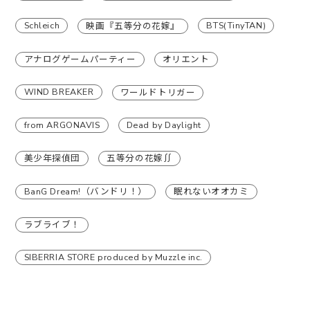
Schleich
BTS(TinyTAN)
映画『五等分の花嫁』
アナログゲームパーティー
オリエント
WIND BREAKER
ワールドトリガー
from ARGONAVIS
Dead by Daylight
美少年探偵団
五等分の花嫁∬
BanG Dream!（バンドリ！）
眠れないオオカミ
ラブライブ！
SIBERRIA STORE produced by Muzzle inc.