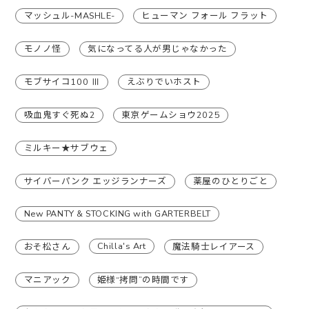
マッシュル-MASHLE-
ヒューマン フォール フラット
モノノ怪
気になってる人が男じゃなかった
モブサイコ100 Ⅲ
えぶりでいホスト
吸血鬼すぐ死ぬ2
東京ゲームショウ2025
ミルキー★サブウェ
サイバーパンク エッジランナーズ
薬屋のひとりごと
New PANTY & STOCKING with GARTERBELT
Chilla's Art
おそ松さん
魔法騎士レイアース
マニアック
姫様“拷問”の時間です