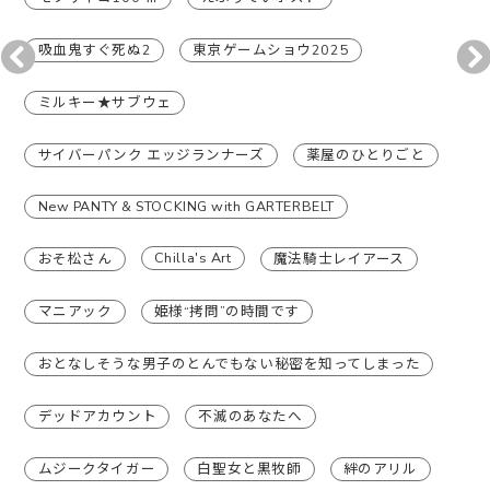
吸血鬼すぐ死ぬ2
東京ゲームショウ2025
ミルキー★サブウェ
サイバーパンク エッジランナーズ
薬屋のひとりごと
New PANTY & STOCKING with GARTERBELT
Chilla's Art
おそ松さん
魔法騎士レイアース
マニアック
姫様“拷問”の時間です
おとなしそうな男子のとんでもない秘密を知ってしまった
デッドアカウント
不滅のあなたへ
ムジークタイガー
白聖女と黒牧師
絆のアリル