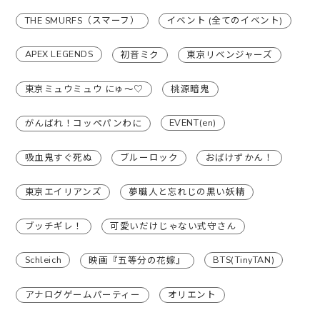
THE SMURFS（スマーフ）
イベント (全てのイベント)
APEX LEGENDS
初音ミク
東京リベンジャーズ
東京ミュウミュウ にゅ〜♡
桃源暗鬼
EVENT(en)
がんばれ！コッペパンわに
吸血鬼すぐ死ぬ
ブルーロック
おばけずかん！
東京エイリアンズ
夢職人と忘れじの黒い妖精
ブッチギレ！
可愛いだけじゃない式守さん
Schleich
BTS(TinyTAN)
映画『五等分の花嫁』
アナログゲームパーティー
オリエント