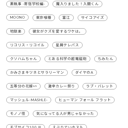
黒執事 -寄宿学校編-
魔入りました！入間くん
MOONO
東京喰種
富江
サイコアイズ
地獄楽
彼女がクズを愛するワケは。
リコリス・リコイル
星屑テレパス
クソハムちゃん
とある科学の超電磁砲
ちみたん
かみさまキツネとサラリーマン
ダイヤのA
五等分の花嫁∽
激辛カレー祭り
ラブ・バレット
マッシュル-MASHLE-
ヒューマン フォール フラット
モノノ怪
気になってる人が男じゃなかった
モブサイコ100 Ⅲ
えぶりでいホスト