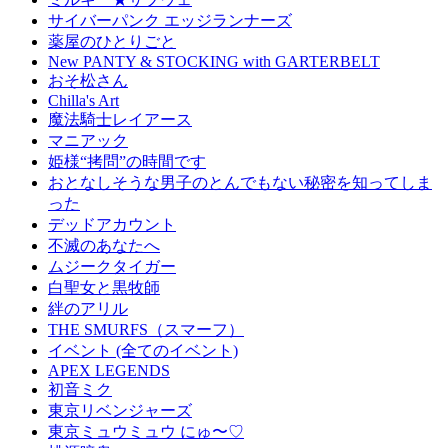
サイバーパンク エッジランナーズ
薬屋のひとりごと
New PANTY & STOCKING with GARTERBELT
おそ松さん
Chilla's Art
魔法騎士レイアース
マニアック
姫様“拷問”の時間です
おとなしそうな男子のとんでもない秘密を知ってしま
った
デッドアカウント
不滅のあなたへ
ムジークタイガー
白聖女と黒牧師
絆のアリル
THE SMURFS（スマーフ）
イベント (全てのイベント)
APEX LEGENDS
初音ミク
東京リベンジャーズ
東京ミュウミュウ にゅ〜♡