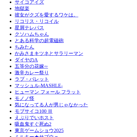
サイコアイズ
地獄楽
彼女がクズを愛するワケは。
リコリス・リコイル
星屑テレパス
クソハムちゃん
とある科学の超電磁砲
ちみたん
かみさまキツネとサラリーマン
ダイヤのA
五等分の花嫁∽
激辛カレー祭り
ラブ・バレット
マッシュル-MASHLE-
ヒューマン フォール フラット
モノノ怪
気になってる人が男じゃなかった
モブサイコ100 Ⅲ
えぶりでいホスト
吸血鬼すぐ死ぬ2
東京ゲームショウ2025
ミルキー★サブウェ