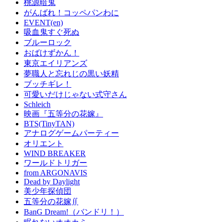
桃源暗鬼
がんばれ！コッペパンわに
EVENT(en)
吸血鬼すぐ死ぬ
ブルーロック
おばけずかん！
東京エイリアンズ
夢職人と忘れじの黒い妖精
ブッチギレ！
可愛いだけじゃない式守さん
Schleich
映画『五等分の花嫁』
BTS(TinyTAN)
アナログゲームパーティー
オリエント
WIND BREAKER
ワールドトリガー
from ARGONAVIS
Dead by Daylight
美少年探偵団
五等分の花嫁∬
BanG Dream!（バンドリ！）