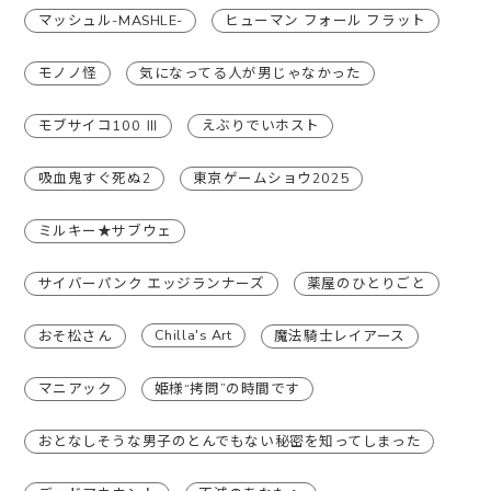
マッシュル-MASHLE-
ヒューマン フォール フラット
モノノ怪
気になってる人が男じゃなかった
モブサイコ100 Ⅲ
えぶりでいホスト
吸血鬼すぐ死ぬ2
東京ゲームショウ2025
ミルキー★サブウェ
サイバーパンク エッジランナーズ
薬屋のひとりごと
Chilla's Art
おそ松さん
魔法騎士レイアース
マニアック
姫様“拷問”の時間です
おとなしそうな男子のとんでもない秘密を知ってしまった