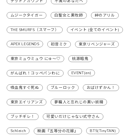
デッドアカウント
不滅のあなたへ
ムジークタイガー
白聖女と黒牧師
絆のアリル
THE SMURFS（スマーフ）
イベント (全てのイベント)
APEX LEGENDS
初音ミク
東京リベンジャーズ
東京ミュウミュウ にゅ〜♡
桃源暗鬼
EVENT(en)
がんばれ！コッペパンわに
吸血鬼すぐ死ぬ
ブルーロック
おばけずかん！
東京エイリアンズ
夢職人と忘れじの黒い妖精
ブッチギレ！
可愛いだけじゃない式守さん
Schleich
BTS(TinyTAN)
映画『五等分の花嫁』