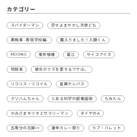
カテゴリー
スパイダーマン
恋せよまやかし天使ども
黒執事 -寄宿学校編-
魔入りました！入間くん
MOONO
東京喰種
富江
サイコアイズ
地獄楽
彼女がクズを愛するワケは。
リコリス・リコイル
星屑テレパス
クソハムちゃん
とある科学の超電磁砲
ちみたん
かみさまキツネとサラリーマン
ダイヤのA
五等分の花嫁∽
激辛カレー祭り
ラブ・バレット