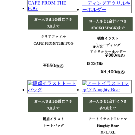
お一人さま1会計につき
お一人さま1会計につき
3点まで
3BOX(15PACK)まで
クリアファイル
観虐イラスト
CAFE FROM THE FOG
トレーディング
1PACK
アクリルキーホルダー
¥880
(税込)
1BOX(5種)
¥550
(税込)
¥4,400
(税込)
お一人さま1会計につき
お一人さま1会計につき
3点まで
各3点まで
観虐イラスト
アートイラストTシャツ
トートバッグ
Naughty Bear
M/L/XL