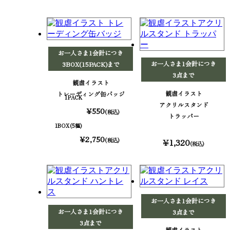
お一人さま1会計につき
お一人さま1会計につき
3BOX(15PACK)まで
3点まで
観虐イラスト
観虐イラスト
トレーディング缶バッジ
1PACK
アクリルスタンド
¥550
(税込)
トラッパー
1BOX(5種)
¥2,750
(税込)
¥1,320
(税込)
お一人さま1会計につき
お一人さま1会計につき
3点まで
3点まで
観虐イラスト