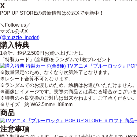
X
POP UP STOREの最新情報は公式Xで更新中！
＼Follow us／
マズル公式X
(@muzzle_incdot)
購入特典
1会計、税込2,500円お買い上げごとに
「特製カード」(全8種)を
ランダムで1枚プレゼント
※数量限定のため、なくなり次第終了となります。
※レシート合算不可となります。
※ランダムでのお渡しのため、絵柄はお選びいただけません。
※画像はイメージです。実際の商品とは異なる場合がございま
※特典の不良交換のご対応は出来かねます。ご了承ください。
※サイズ：約 W62.5mm×H88mm
商品
注意事項
購入制限がございます。お一人さま1会計につき3点まで（BOX