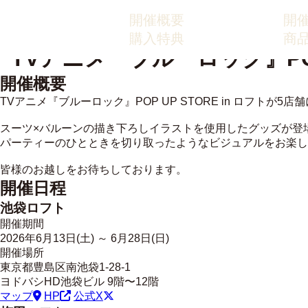
開催概要
開
購入特典
商
開催概要
TVアニメ『ブルーロック』POP UP STORE in ロフトが5
スーツ×バルーンの描き下ろしイラストを使用したグッズが登
パーティーのひとときを切り取ったようなビジュアルをお楽し
皆様のお越しをお待ちしております。
開催日程
池袋ロフト
開催期間
2026年
6
月
13
日(土) ～
6
月
28
日(日)
開催場所
東京都豊島区南池袋1-28-1
ヨドバシHD池袋ビル 9階〜12階
マップ
HP
公式X