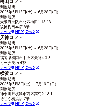
梅田ロフト
開催期間
2026年
6
月
13
日(土) ～
6
月
28
日(日)
開催場所
大阪府大阪市北区梅田1-13-13
阪神梅田本店 6階
マップ
HP
公式X
天神ロフト
開催期間
2026年
6
月
13
日(土) ～
6
月
28
日(日)
開催場所
福岡県福岡市中央区天神4-3-8
ミーナ天神 4階
マップ
HP
公式X
横浜ロフト
開催期間
2026年
7
月
3
日(金) ～
7
月
19
日(日)
開催場所
神奈川県横浜市西区高島2-18-1
そごう横浜店 7階
マップ
HP
公式X