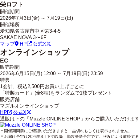
栄ロフト
開催期間
2026年
7
月
3
日(金) ～
7
月
19
日(日)
開催場所
愛知県名古屋市中区栄3-4-5
SAKAE NOVA 3〜6F
マップ
HP
公式X
オンラインショップ
EC
販売期間
2026年
6
月
15
日(月) 12:00 ～
7
月
19
日(日) 23:59
特典
1会計、税込2,500円お買い上げごとに
「特製カード」(全8種)をランダムで1枚プレゼント
販売店舗
マズルオンラインショップ
HP
公式X
通販は下の「Muzzle ONLINE SHOP」から
ご購入いただけま
＊開催期間前にご確認いただきますと、品切れもしくは表示されません。
＊お届け予定は2026年8月下旬以降、順次発送予定です。状況により前後す